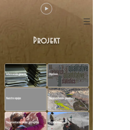
Projekt
Información general
Objetivos
Nuestro equipo
Documentación geodésica
Documentación de los petroglifos
Excavaciones