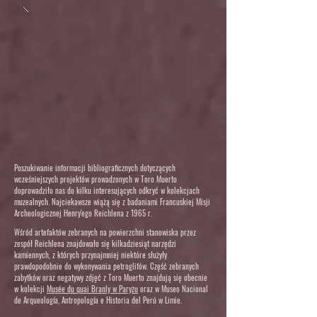
Poszukiwanie informacji bibliograficznych dotyczących
wcześniejszych projektów prowadzonych w Toro Muerto
doprowadziło nas do kilku interesujących odkryć w kolekcjach
muzealnych. Najciekawsze wiążą się z badaniami Francuskiej Misji
Archeologicznej Henry'ego Reichlena z 1965 r.
Wśród artefaktów zebranych na powierzchni stanowiska przez
zespół Reichlena znajdowało się kilkadziesiąt narzędzi
kamiennych, z których przynajmniej niektóre służyły
prawdopodobnie do wykonywania petroglifów. Część zebranych
zabytków oraz negatywy zdjęć z Toro Muerto znajdują się obecnie
w kolekcji
Musée du quai Branly w Paryżu
oraz w Museo Nacional
de Arqueología, Antropología e Historia del Perú w Limie.