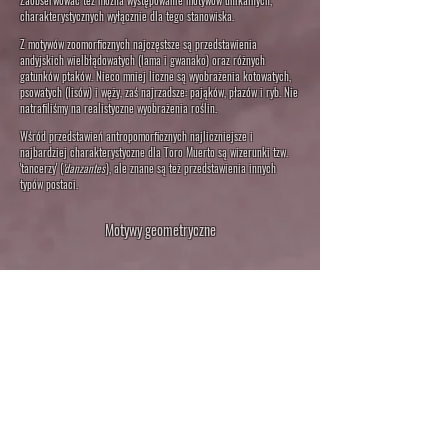
Zaobserwować też można występowanie motywów unikalnych,
charakterystycznych wyłącznie dla tego stanowiska.
Z motywów zoomorficznych najczęstsze są przedstawienia
andyjskich wielbłądowatych (lama i gwanako) oraz różnych
gatunków ptaków. Nieco mniej liczne są wyobrażenia kotowatych,
psowatych (lisów) i węży, zaś najrzadsze: pająków, płazów i ryb. Nie
natrafiliśmy na realistyczne wyobrażenia roślin.
Wśród przedstawień antropomorficznych najliczniejsze i
najbardziej charakterystyczne dla Toro Muerto są wizerunki tzw.
'tancerzy' (
'danzantes'
), ale znane są też przedstawienia innych
typów postaci.
Motywy geometryczne