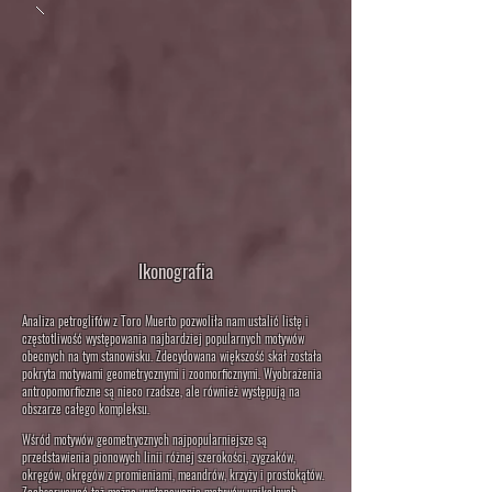
Ikonograf
i
a
Analiza petroglifów z Toro Muerto pozwoliła nam ustalić listę i
częstotliwość występowania najbardziej popularnych motywów
obecnych na tym stanowisku. Zdecydowana większość skał została
pokryta motywami geometrycznymi i zoomorficznymi. Wyobrażenia
antropomorficzne są nieco rzadsze, ale również występują na
obszarze całego kompleksu.
Wśród motywów geometrycznych najpopularniejsze są
przedstawienia pionowych linii różnej szerokości, zygzaków,
okręgów, okręgów z promieniami, meandrów, krzyży i prostokątów.