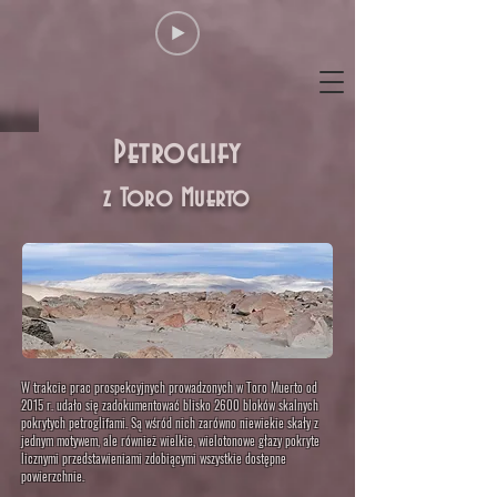
Petroglify
z Toro Muerto
W trakcie prac prospekcyjnych prowadzonych w Toro Muerto od
2015 r. udało się zadokumentować blisko 2600 bloków skalnych
pokrytych petroglifami. Są wśród nich zarówno niewiekie skały z
jednym motywem, ale również wielkie, wielotonowe głazy pokryte
licznymi przedstawieniami zdobiącymi wszystkie dostępne
powierzchnie.