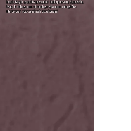
temat różnych aspektów powstania i funkcjonowania stanowiska.
Uwagi te dotyczą m.in. chronologii wykonania petroglifów i
interpretacji poszczególnych przedstawień.