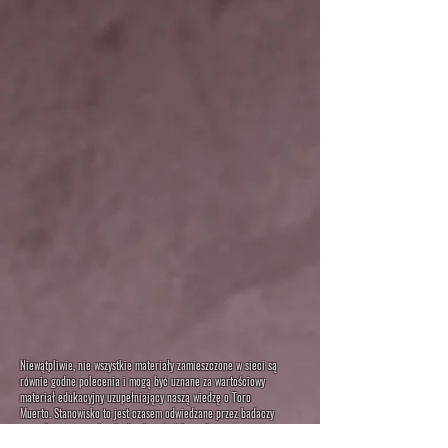
Niewątpliwie, nie wszystkie materiały zamieszczone w sieci są
równie godne polecenia i mogą być uznane za wartościowy
materiał edukacyjny uzupełniający naszą wiedzę o Toro
Muerto. Stanowisko to jest czasem odwiedzane przez badaczy
zjawisk paranormalnych, detektywów 'ukrytych tajemnic
przeszłości', poszukiwaczy UFO lub pseudoarcheologów. Ich