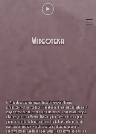
Wideoteka
W Wideotece znaleźć można linki do krótkich filmów
zamieszczonych na YouTube i Facebooku, które nie znalazły się w
innych częściach tej strony. Ich autorami są w większości turyści
odwiedzający Toro Muerto. Uważamy ich filmy za interesujące i
godne polecenia. Jednocześnie musimy jednak zastrzec, że nie
wszystkie informacje w nich zawarte są aktualne, zgodne z
obecnym stanem wiedzy lub pokrywają się z naszymi opiniami na