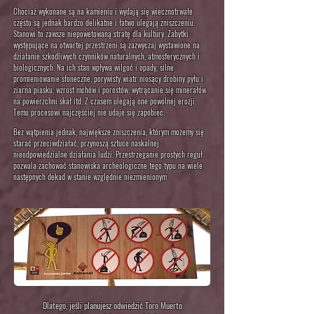
Chociaż wykonane są na kamieniu i wydają się wiecznotrwałe
często są jednak bardzo delikatne i łatwo ulegają zniszczeniu.
Stanowi to zawsze niepowetowaną stratę dla kultury. Zabytki
występujące na otwartej przestrzeni są zazwyczaj wystawione na
działanie szkodliwych czynników naturalnych, atmosferycznych i
biologicznych. Na ich stan wpływa wilgoć i opady, silne
promieniowanie słoneczne, porywisty wiatr niosący drobiny pyłu i
ziarna piasku,
wzrost mchów i porostów, wytrącanie się minerałów
na powierzchni skał itd
. Z czasem ulegają one powolnej erozji.
Temu procesowi najczęściej nie udaje się zapobiec.
Bez wątpienia jednak, największe zniszczenia, którym możemy się
starać przeciwdziałać, przynoszą sztuce naskalnej
nieodpowiedzialne działania ludzi. Przestrzeganie prostych reguł
pozwala zachować stanowiska archeologiczne tego typu na wiele
następnych dekad w stanie względnie niezmienionym
.
Dlatego, jeśli planujesz odwiedzić Toro Muerto