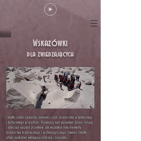
Wskazówki
dla zwiedzających
Zabytki sztuki naskalnej stanowią część dziedzictwa artystycznego
i kulturowego przeszłości. Pozwalają nam poznawać dzieje, religię
i obyczaje naszych przodków. Jak wszystkie inne elementy
dziedzictwa historycznego i archeologicznego również zabytki
sztuki naskalnej wymagają ochrony i szacunku
.