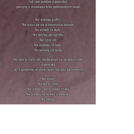
(lub inne podobne stanowisko),
pamiętaj o stosowaniu kilku podstawowych zasad
:
Nie wykonuj graffiti
Nie niszcz ani nie przemieszczaj kamieni
Nie wchodź na skały
Nie dotykaj petroglifów
Nie czyść ich
Nie wykonuj ich kopii
Nie polewaj ich wodą
Nie zbieraj materiału znajdującego się na powierzchni
stanowiska
(np. fragmentów ceramiki, kości, narzędzi kamiennych)
Nie śmieć
Nie kop w ziemi
Nie schodź z wytyczonego szlaku
Nie biwakuj na terenie stanowiska
Nie hałasuj
ZAPAMIĘTAJ:
Swoją wizytę w Toro Muerto rozpocznij od Centrum
Informacyjnego w La Candelaria.
Znajduje się tam kasa biletowa oraz kilka sal z materiałami