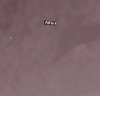
Motywy
Sztuka naskalna w skali świata posiada wiele cech wspólnych.