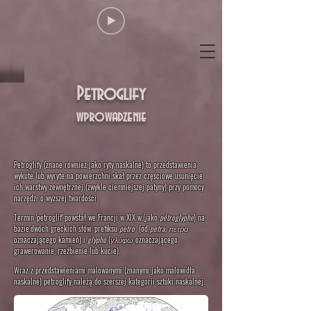
Petroglify
wprowadzenie
Petroglify (znane również jako ryty naskalne) to przedstawienia
wykute lub wyryte na powierzchni skał przez częściowe usunięcie
ich warstwy zewnętrznej (zwykle ciemniejszej patyny) przy pomocy
narzędzi o wyższej twardości.
Termin 'petroglif' powstał we Francji w XIX w.
(jako
pétroglyphe
) na
bazie
dwóch greckich słów: prefiksu
petro
(od
petra,
πέτρα
oznaczającego kamień) i
glýphō
(
γλύφω
oznaczającego
grawerowanie, rzeźbienie lub kucie).
Wraz z przedstawieniami malowanymi (znanymi jako malowidła
naskalne
) petroglify należą do szerszej kategorii sztuki naskalnej.