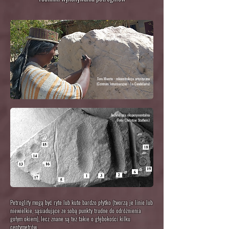
Toro Muerto - rekonstrukcja artystyczna
(Centrum Informacyjne - La Candelaria)
Archeologia eksperymentalna
(Foto: Christine Stathers)
Petroglify mogą być ryte lub kute bardzo płytko (tworzą je linie lub
niewielkie, sąsiadujące ze sobą punkty trudne do odróżnienia
gołym okiem), lecz znane są też takie o
głębokości
kilku
centymetrów.