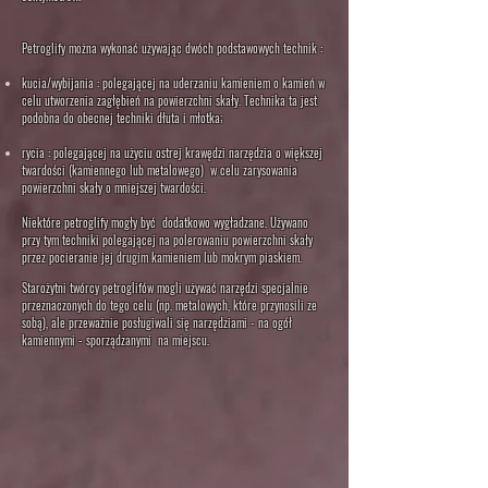
Petroglify można wykonać używając dwóch
podstawowych
technik
:
kucia/wybijania : polegającej na uderzaniu kamieniem o kamień w
celu utworzenia zagłębień na powierzchni skały. T
echnika ta jest
podobna do obecnej techniki dłuta i młotka;
rycia
: polegającej na użyciu ostrej krawędzi narzędzia o większej
twardości (kamiennego lub metalowego) w celu zarysowania
powierzchni skały o mniejszej twardości.
Niektóre petroglify mogły być dodatkowo wygładzane. Używano
przy tym techniki
polegającej na polerowaniu powierzchni skały
przez pocieranie jej drugim kamieniem lub mokrym piaskiem.
Starożytni twórcy petroglifów mogli używać narzędzi specjalnie
przeznaczonych do tego celu (np. metalowych, które przynosili ze
sobą), ale przeważnie posługiwali się narzędziami - na ogół
kamiennymi - sporządzanymi na miejscu.