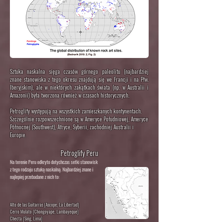
Sztuka naskalna sięga czasów górnego paleolitu (najbardziej
znane stanowiska z tego okresu znajdują się we Francji i na Płw.
Iberyjskim), ale w niektórych zakątkach świata (np. w Australii i
Amazonii) była tworzona również w czasach historycznych.
Petroglify występują na wszystkich zamieszkanych kontynentach.
Szczególnie rozpowszechnione są w Ameryce Południowej, Ameryce
Północnej (Southwest), Afryce, Syberii, zachodniej Australii i
Europie.
Petroglify Peru
Na terenie Peru odkryto dotychczas setki stanowisk
z tego rodzaju sztuką naskalną. Najbardziej znane i
najlepiej przebadane z nich to
:
Alto de las Guitarras (Ascope, La Libertad)
Cerro Mulato (Chongoyape, Lambayeque)
Checta
(Sing, Lima)