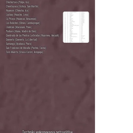
Chichictara (Palpa, Ica)
Chontayacu (Uchiza, San Martín)
Huancor (Chincha, Ica)
Lachay (Huacho, Lima)
La Pitaya (Huancas, Amazonas)
Los Boliches (Olmos, Lambayeque)
Llusk'ani (Macusani, Puno)
Pusharo (Manu, Madre de Dios)
Quebrada de las Piedras Larbradas (Huarmey, Ancash)
Queneto (Queneto, La Libertad)
Samanga (Ayabaca, Piura)
San Francisco de Miculla (Pachía, Tacna)
Toro Muerto (Uraca-Corire, Arequipa)
Techniki wykonywania petroglifów