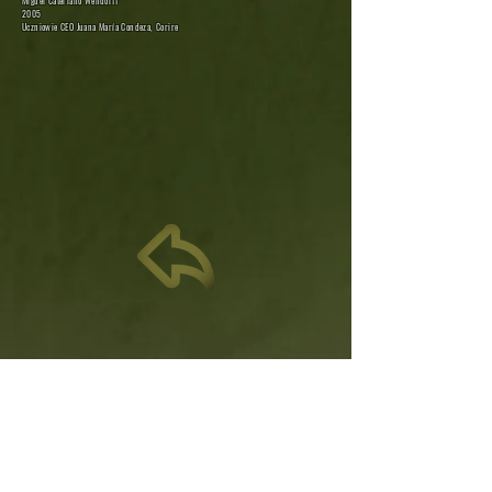
Miguel Cateriano Wendorff
2005
Uczniowie CEO Juana María Condeza, Corire