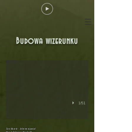
Budowa wizerunku
Herb Dystryktu Uraca-Corire
1/51
Toro Muerto - Informe especial